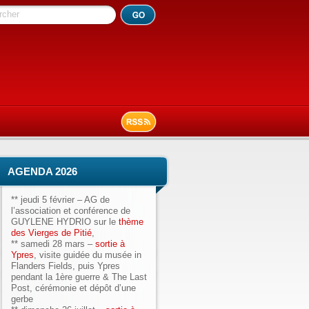
rcher
AGENDA 2026
**
jeudi 5 février
– AG de
l’association et conférence de
GUYLENE HYDRIO sur le
thème
des Vierges de Pitié
,
**
samedi 28 mars
–
sortie à
Ypres
, visite guidée du musée in
Flanders Fields, puis Ypres
pendant la 1ère guerre & The Last
Post, cérémonie et dépôt d’une
gerbe