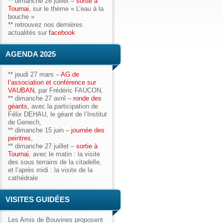
**
dimanche 26 juillet
–
sortie à
Tournai
, sur le thème « L’eau à la
bouche »
** retrouvez nos dernières
actualités sur
facebook
AGENDA 2025
**
jeudi 27 mars
–
AG de
l’association et conférence sur
VAUBAN
, par Frédéric FAUCON,
**
dimanche 27 avril
–
ronde des
géants
, avec la participation de
Félix DEHAU, le géant
de l’Institut
de Genech,
**
dimanche 15 juin
–
journée des
peintres
,
**
dimanche 27 juillet
–
sortie à
Tournai
, avec le matin : la visite
des sous terrains de la citadelle,
et l’après midi : la visite de la
cathédrale
VISITES GUIDÉES
Les Amis de Bouvines
proposent