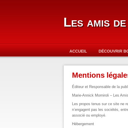
Les amis de
ACCUEIL
DÉCOUVRIR B
Mentions légale
Éditeur et Responsable de la publ
Marie-Annick Morniroli
– Les Amis
Les propos tenus sur ce site ne re
n’engagent pas les sociétés, entrep
associé ou employé.
Hébergement