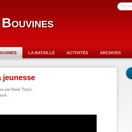
Reche
 Bouvines
OUVINES
LA BATAILLE
ACTIVITÉS
ARCHIVES
 jeunesse
e par René Thaïci,
roli :