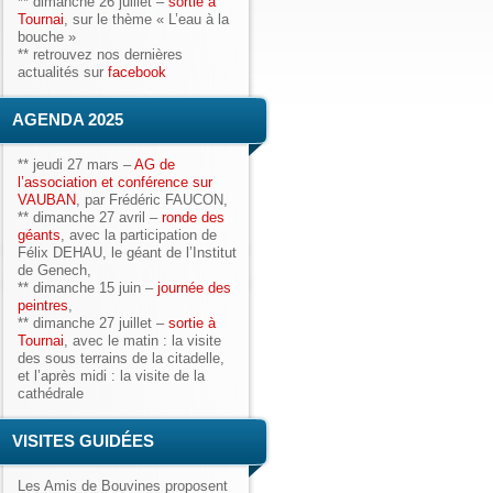
**
dimanche 26 juillet
–
sortie à
Tournai
, sur le thème « L’eau à la
bouche »
** retrouvez nos dernières
actualités sur
facebook
AGENDA 2025
**
jeudi 27 mars
–
AG de
l’association et conférence sur
VAUBAN
, par Frédéric FAUCON,
**
dimanche 27 avril
–
ronde des
géants
, avec la participation de
Félix DEHAU, le géant
de l’Institut
de Genech,
**
dimanche 15 juin
–
journée des
peintres
,
**
dimanche 27 juillet
–
sortie à
Tournai
, avec le matin : la visite
des sous terrains de la citadelle,
et l’après midi : la visite de la
cathédrale
VISITES GUIDÉES
Les Amis de Bouvines
proposent