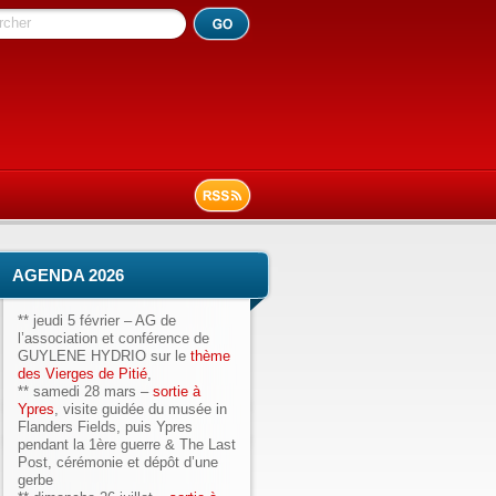
rcher
AGENDA 2026
**
jeudi 5 février
– AG de
l’association et conférence de
GUYLENE HYDRIO sur le
thème
des Vierges de Pitié
,
**
samedi 28 mars
–
sortie à
Ypres
, visite guidée du musée in
Flanders Fields, puis Ypres
pendant la 1ère guerre & The Last
Post, cérémonie et dépôt d’une
gerbe