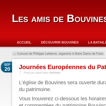
Les amis de Bouvine
ACCUEIL
DÉCOUVRIR BOUVINES
LA BATAIL
←
Concert de Philippe Lefebvre, organiste à Notre Dame de Paris
SEP
Journées Européennes du Pat
20
Posté par admin dans
Archives
L’église de Bouvines sera ouverte dur
du patrimoine.
Vous trouverez ci-dessous les horaire
et commentées du patrimoine Bouvinois