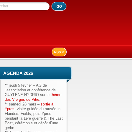
rcher
AGENDA 2026
**
jeudi 5 février
– AG de
l’association et conférence de
GUYLENE HYDRIO sur le
thème
des Vierges de Pitié
,
**
samedi 28 mars
–
sortie à
Ypres
, visite guidée du musée in
Flanders Fields, puis Ypres
pendant la 1ère guerre & The Last
Post, cérémonie et dépôt d’une
gerbe