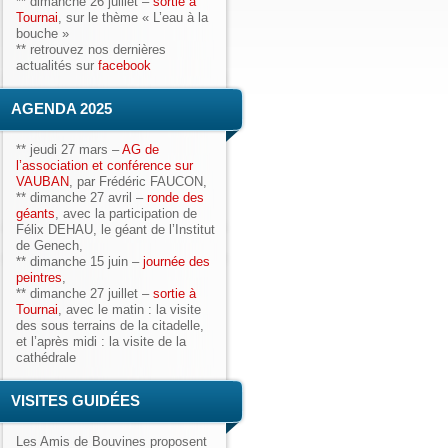
**
dimanche 26 juillet
–
sortie à
Tournai
, sur le thème « L’eau à la
bouche »
** retrouvez nos dernières
actualités sur
facebook
AGENDA 2025
**
jeudi 27 mars
–
AG de
l’association et conférence sur
VAUBAN
, par Frédéric FAUCON,
**
dimanche 27 avril
–
ronde des
géants
, avec la participation de
Félix DEHAU, le géant
de l’Institut
de Genech,
**
dimanche 15 juin
–
journée des
peintres
,
**
dimanche 27 juillet
–
sortie à
Tournai
, avec le matin : la visite
des sous terrains de la citadelle,
et l’après midi : la visite de la
cathédrale
VISITES GUIDÉES
Les Amis de Bouvines
proposent