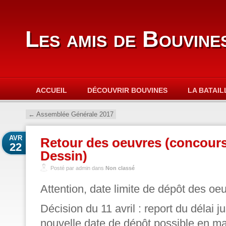
Les amis de Bouvine
ACCUEIL
DÉCOUVRIR BOUVINES
LA BATAIL
←
Assemblée Générale 2017
AVR
Retour des oeuvres (concours
22
Dessin)
Posté par admin dans
Non classé
Attention, date limite de dépôt des oeu
Décision du 11 avril : report du délai j
nouvelle date de dépôt possible en mai