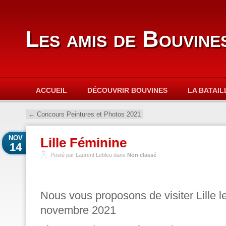
Les amis de Bouvine
ACCUEIL
DÉCOUVRIR BOUVINES
LA BATAIL
←
Concours Peintures et Photos 2021
NOV
Lille Féminine
14
Posté par Laurent Lebleu dans
Non classé
Nous vous proposons de visiter Lille
l
novembre 2021