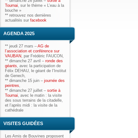
**
dimanche 26 juillet
–
sortie à
Tournai
, sur le thème « L’eau à la
bouche »
** retrouvez nos dernières
actualités sur
facebook
AGENDA 2025
**
jeudi 27 mars
–
AG de
l’association et conférence sur
VAUBAN
, par Frédéric FAUCON,
**
dimanche 27 avril
–
ronde des
géants
, avec la participation de
Félix DEHAU, le géant
de l’Institut
de Genech,
**
dimanche 15 juin
–
journée des
peintres
,
**
dimanche 27 juillet
–
sortie à
Tournai
, avec le matin : la visite
des sous terrains de la citadelle,
et l’après midi : la visite de la
cathédrale
VISITES GUIDÉES
Les Amis de Bouvines
proposent