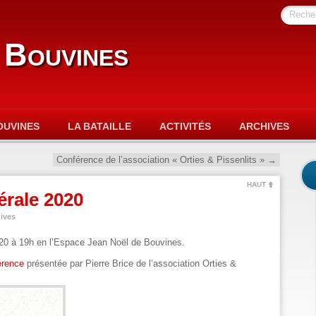
Reche
 Bouvines
OUVINES
LA BATAILLE
ACTIVITÉS
ARCHIVES
Conférence de l’association « Orties & Pissenlits »
→
HAUT
rale 2020
ives
020 à 19h en l’Espace Jean Noël de Bouvines
.
érence
présentée par Pierre Brice de l’association Orties &