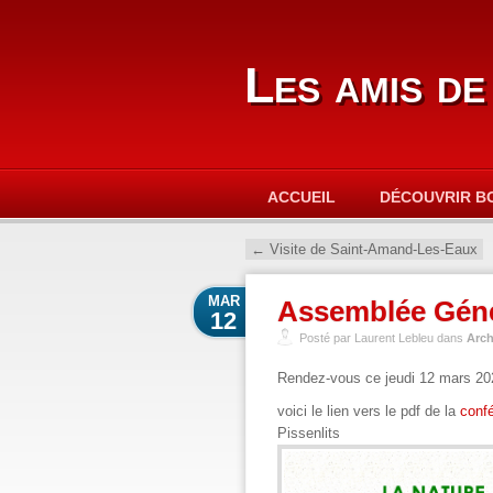
Les amis de
ACCUEIL
DÉCOUVRIR B
←
Visite de Saint-Amand-Les-Eaux
MAR
Assemblée Géné
12
Posté par Laurent Lebleu dans
Arch
Rendez-vous ce
jeudi 12 mars 2
voici le lien vers le pdf de la
conf
Pissenlits