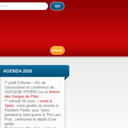
rcher
AGENDA 2026
**
jeudi 5 février
– AG de
l’association et conférence de
GUYLENE HYDRIO sur le
thème
des Vierges de Pitié
,
**
samedi 28 mars
–
sortie à
Ypres
, visite guidée du musée in
Flanders Fields, puis Ypres
pendant la 1ère guerre & The Last
Post, cérémonie et dépôt d’une
gerbe