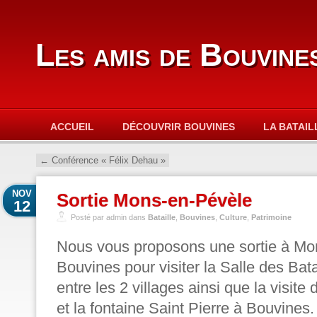
Les amis de Bouvine
ACCUEIL
DÉCOUVRIR BOUVINES
LA BATAIL
←
Conférence « Félix Dehau »
NOV
Sortie Mons-en-Pévèle
12
Posté par admin dans
Bataille
,
Bouvines
,
Culture
,
Patrimoine
Nous vous proposons une sortie à Mo
Bouvines pour visiter la Salle des Batai
entre les 2 villages ainsi que la visite 
et la fontaine Saint Pierre à Bouvines